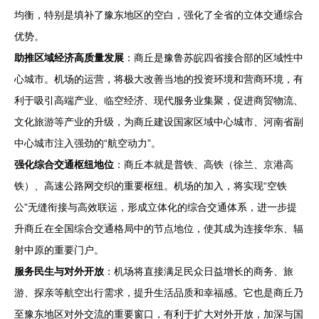
均衡，特别是填补了豫东地区的空白，强化了全省的立体交通综合
优势。
助推区域经济高质量发展
：商丘是豫鲁苏皖四省接合部的区域性中
心城市。机场的运营，将极大改善当地的投资环境和营商环境，有
利于吸引高端产业、临空经济、现代服务业集聚，促进商贸物流、
文化旅游等产业的升级，为商丘建设国家区域中心城市、河南省副
中心城市注入强劲的“航空动力”。
强化综合交通枢纽地位
：商丘本就是普铁、高铁（徐兰、京港高
铁）、高速公路网交织的重要枢纽。机场的加入，将实现“空铁
公”无缝衔接与高效联运，形成立体化的综合交通体系，进一步提
升商丘在全国综合交通格局中的节点地位，使其成为连接华东、辐
射中原的重要门户。
服务民生与对外开放
：机场将直接满足民众日益增长的商务、旅
游、探亲等航空出行需求，提升生活品质和幸福感。它也是商丘乃
至豫东地区对外交流的重要窗口，有利于扩大对外开放，加深与国