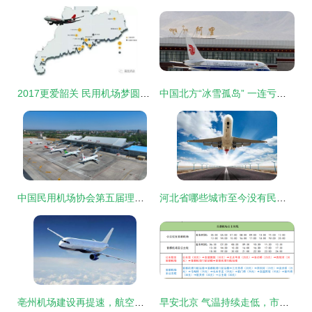
2017更爱韶关 民用机场梦圆，故乡骄傲启航
中国北方“冰雪孤岛” 一连亏足8年的老牌避寒机场逆转全靠一份地方创生清单
中国民用机场协会第五届理事会第二次会议在伊宁召开，共商民用机场运营新路径
河北省哪些城市至今没有民用机场？原来是这5个城市
亳州机场建设再提速，航空梦触手可及
早安北京 气温持续走低，市民出行需防寒；普通小客车指标今日摇号，民用机场高效运营